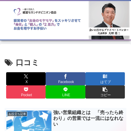
口コミ
X
Facebook
はてブ
Pocket
LINE
コピー
強い営業組織とは 「売ったら終
お役立ち記事
わり」の営業では一流にはなれな
い