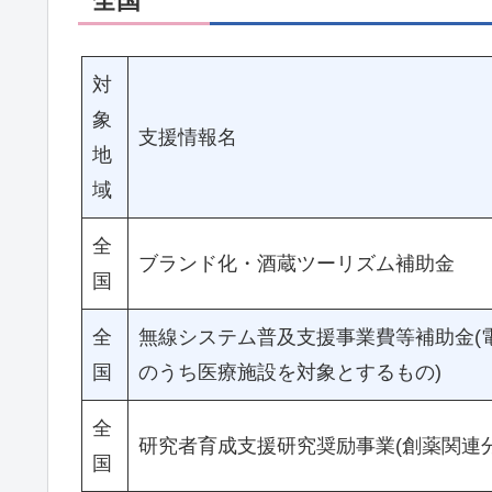
全国
対
象
支援情報名
地
域
全
ブランド化・酒蔵ツーリズム補助金
国
全
無線システム普及支援事業費等補助金(
国
のうち医療施設を対象とするもの)
全
研究者育成支援研究奨励事業(創薬関連分
国