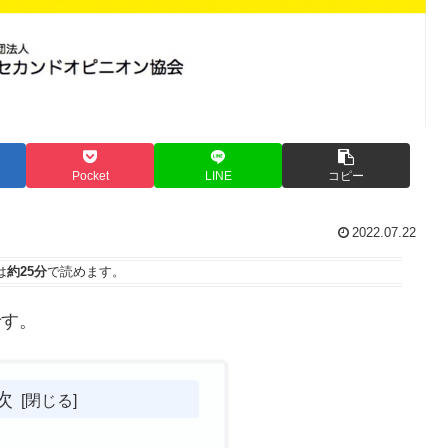
Pocket
LINE
コピー
2022.07.22
は
約25分
で読めます。
です。
次