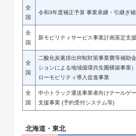
全
令和3年度補正予算 事業承継・引継ぎ
国
全
新モビリティサービス事業計画策定支
国
二酸化炭素排出抑制対策事業費等補助
全
ションによる地域循環共生圏構築事業
国
ローモビリティ導入促進事業
全
中小トラック運送事業者向けテールゲ
国
支援事業 (予約受付システム等)
北海道・東北