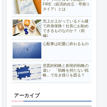
FIRE（経済的自立・早期リ
タイア）とは
売上が上がっているドル建
て終身保険！社長にお勧め
できるものなのか？（前
編）
心配事は杞憂に終わるもの
意図的戦略と創発的戦略の
違い 「戦略を持たない戦
略」で生き残りを図る？
アーカイブ