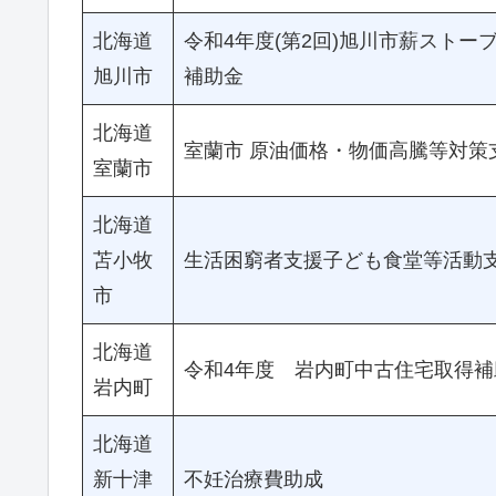
北海道
令和4年度(第2回)旭川市薪ストー
旭川市
補助金
北海道
室蘭市 原油価格・物価高騰等対策
室蘭市
北海道
苫小牧
生活困窮者支援子ども食堂等活動
市
北海道
令和4年度 岩内町中古住宅取得補
岩内町
北海道
新十津
不妊治療費助成