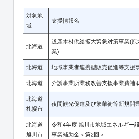
対象地
支援情報名
域
道産木材供給拡大緊急対策事業(原
北海道
業)
北海道
地域事業者連携型販売促進等支援
北海道
介護事業所業務改善支援事業費補
北海道
夜間観光促進及び繁華街等新規開
札幌市
北海道
令和4年度 旭川市地域エネルギー
旭川市
事業補助金＜第2回＞