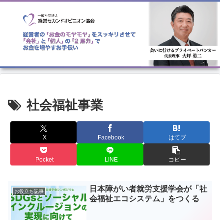
社会福祉事業
X
Facebook
はてブ
Pocket
LINE
コピー
日本障がい者就労支援学会が「社
お役立ち記事
会福祉エコシステム」をつくる￼