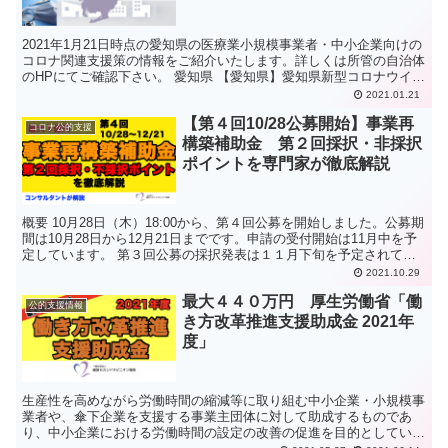
2021年1月21日時点の愛知県の医療業小規模事業者・中小企業向けの
コロナ関連支援策の情報をご紹介いたします。詳しくは所管の自治体
のHPにてご確認下さい。 愛知県 【愛知県】愛知県新型コロナウイル
ス感染症対策施術所所内感染防止対策事業費補助...
2021.01.21
【第４回10/28公募開始】事業再
コロナ公的支援
構築補助金 第２回採択・非採択
ポイントを専門家が徹底解説
概要 10月28日（木）18:00から、第４回公募を開始しました。公募期
間は10月28日から12月21日までです。申請の受付開始は11月中を予
定しています。 第３回公募の採択発表は１１月下旬を予定されてい
ます。第５回公募については１月中に公...
2021.10.29
最大４４０万円 厚生労働省「働
公的支援情報
き方改革推進支援助成金 2021年
度」
生産性を高めながら労働時間の縮減等に取り組む中小企業・小規模事
業者や、傘下企業を支援する事業主団体に対して助成するものであ
り、中小企業における労働時間の設定の改善の促進を目的としていま