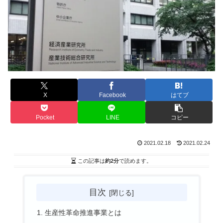
X
Facebook
はてブ
Pocket
LINE
コピー
2021.02.18
2021.02.24
この記事は
約2分
で読めます。
目次
生産性革命推進事業とは