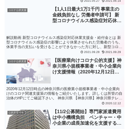
す。 解説動画 働き方改革推進支援助成金（労働時間短縮・...
2021.05.27
2021.06.14
【1人1日最大1万1千円 事業主の
コロナ公的支援
金銭負担なし 労働者申請可】 新
型コロナウイルス感染症対応休業
支援金・給付金《9月15日延長発
表》
解説動画 新型コロナウイルス感染症対応休業支援金・給付金とは 新
型コロナウイルス感染症の影響により休業させられた労働者のうち、
休業手当の支払いを受けることができなかった方に対し、新型コロナ
ウイルス感染症対応休業支援金・給付金を支給します。 ...
2021.09.28
2021.09.29
【医療業向けコロナ公的支援】神
コロナ公的支援
奈川県小規模事業者・中小企業向
け支援情報（2020年12月12日更
新）
2020年12月12日時点の神奈川県の医療業小規模事業者・中小企業向
けのコロナ関連支援策の情報をご紹介いたします。詳しくは所管の自
治体のHPにてご確認下さい。 神奈川県 【神奈川県】神奈川県テレワ
ーク導入促進事業費補助金 対象地域 神奈川県...
2020.12.12
【11/2公募開始】専門家派遣費用
公的支援情報
は中小機構負担 ベンチャー・中
小企業の成長加速化を支援するア
クセラレーション事業