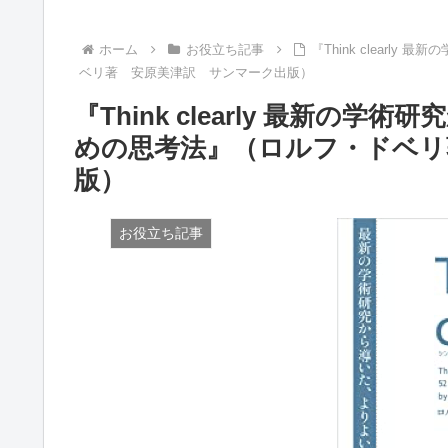
ホーム
お役立ち記事
『Think clear
ベリ著 安原美津訳 サンマーク出版）
『Think clearly 最新
めの思考法』（ロルフ・ドベリ
版）
お役立ち記事