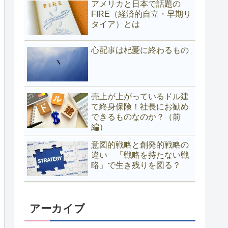
アメリカと日本で話題の
FIRE（経済的自立・早期リ
タイア）とは
心配事は杞憂に終わるもの
売上が上がっているドル建
て終身保険！社長にお勧め
できるものなのか？（前
編）
意図的戦略と創発的戦略の
違い 「戦略を持たない戦
略」で生き残りを図る？
アーカイブ