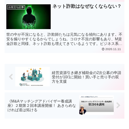
ネット詐欺はなぜなくならない？
お役立ち記事
世の中が不況になると、詐欺師たちは元気になる傾向にあります。不
安を煽りやすくなるからでしょうね。コロナ不況の影響もあり、M資
金詐欺と同様、ネット詐欺も増えてきているようです。ビジネス系
YouTuberの経歴詐称もありましたから、よくよく注意が必要です
2020.11.11
ね。
経営資源引き継ぎ補助金の2次公募の申請
受付が10/1に開始！買い手と売り手の双
方を支援
《M&Aマッチングアドバイザー養成講
座》２期第２回本講座開催！ あきらめな
ければ道は拓ける