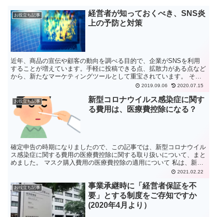
経営者が知っておくべき、SNS炎
お役立ち記事
上の予防と対策
近年、商品の宣伝や顧客の動向を調べる目的で、企業がSNSを利用
することが増えています。手軽に投稿できる点、拡散力がある点など
から、新たなマーケティングツールとして重宝されています。 その
一方で、SNS上の不用意な発言や行動により、またたく間...
2019.09.06
2020.07.15
新型コロナウイルス感染症に関す
お役立ち記事
る費用は、医療費控除になる？
確定申告の時期になりましたので、この記事では、新型コロナウイル
ス感染症に関する費用の医療費控除に関する取り扱いについて、まと
めました。 マスク購入費用の医療費控除の適用について 私は、新型
コロナウイルス感染症を予防するために、マスクを購入し...
2021.02.22
事業承継時に「経営者保証を不
お役立ち記事
要」とする制度をご存知ですか
(2020年4月より）