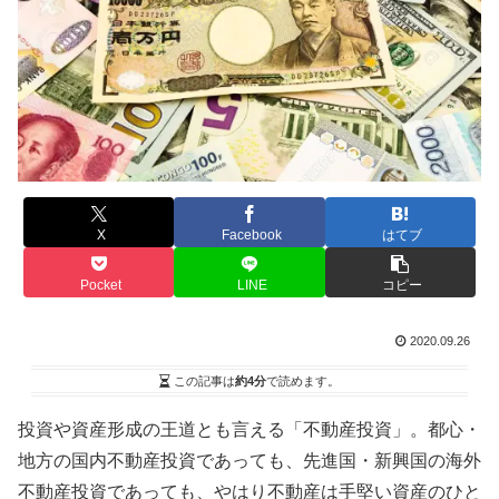
X
Facebook
はてブ
Pocket
LINE
コピー
2020.09.26
この記事は
約4分
で読めます。
投資や資産形成の王道とも言える「不動産投資」。都心・
地方の国内不動産投資であっても、先進国・新興国の海外
不動産投資であっても、やはり不動産は手堅い資産のひと