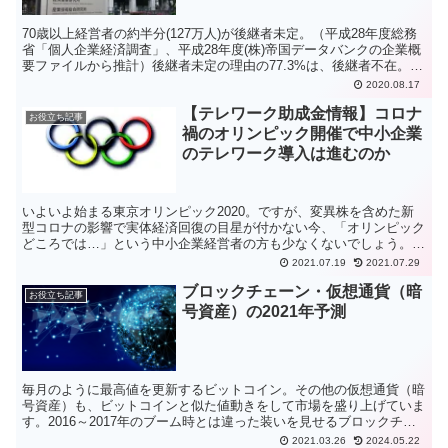
70歳以上経営者の約半分(127万人)が後継者未定。（平成28年度総務
省「個人企業経済調査」、平成28年度(株)帝国データバンクの企業概
要ファイルから推計）後継者未定の理由の77.3%は、後継者不在。残
りの22.7%は、後継者候補がいるもの...
2020.08.17
【テレワーク助成金情報】コロナ
お役立ち記事
禍のオリンピック開催で中小企業
のテレワーク導入は進むのか
いよいよ始まる東京オリンピック2020。ですが、変異株を含めた新
型コロナの影響で実体経済回復の目星が付かない今、「オリンピック
どころでは…」という中小企業経営者の方も少なくないでしょう。戻
らない客足や売上、社員の健康・安全への配慮やテレワー...
2021.07.19
2021.07.29
ブロックチェーン・仮想通貨（暗
お役立ち記事
号資産）の2021年予測
毎月のように最高値を更新するビットコイン。その他の仮想通貨（暗
号資産）も、ビットコインと似た値動きをして市場を盛り上げていま
す。2016～2017年のブーム時とは違った装いを見せるブロックチェ
ーン・仮想通貨（暗号資産）業界ですが、2021年...
2021.03.26
2024.05.22