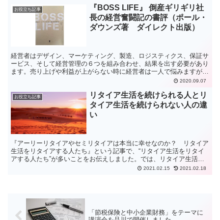
『BOSS LIFE』 倒産ギリギリ社
お役立ち記事
長の経営奮闘記の書評（ポール・
ダウンズ著 ダイレクト出版）
経営者はデザイン、マーケティング、製造、ロジスティクス、保証サ
ービス、そして経営管理の６つを組み合わせ、結果を出す必要があり
ます。売り上げや利益が上がらない時に経営者は一人で悩みますが、
それで良い解決策が浮かぶわけではありません。外部の知恵...
2020.09.07
リタイア生活を続けられる人とリ
お役立ち記事
タイア生活を続けられない人の違
い
『アーリーリタイアやセミリタイアは本当に幸せなのか？ リタイア
生活をリタイアする人たち』という記事で、“リタイア生活をリタイ
アする人たち”が多いことをお伝えしました。では、リタイア生活を
続けられる人と、リタイア生活を続けられない人には、どの...
2021.02.15
2021.02.18
「節税保険と中小企業財務」をテーマに
講演会を品川で開催しました