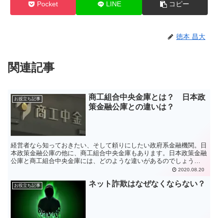
Pocket
LINE
コピー
徳本 昌大
関連記事
商工組合中央金庫とは？ 日本政
お役立ち記事
策金融公庫との違いは？
経営者なら知っておきたい、そして頼りにしたい政府系金融機関。日
本政策金融公庫の他に、商工組合中央金庫もあります。日本政策金融
公庫と商工組合中央金庫には、どのような違いがあるのでしょう
か？ 商工組合中央金庫から融資を受けるには、どうすれば良い...
2020.08.20
ネット詐欺はなぜなくならない？
お役立ち記事