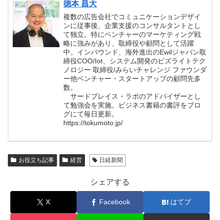
徳本 昌大
複数の広告会社でコミュニケーションデザイ
ンに従事後、企業支援のコンサルタントとし
て独立。特にベンチャーのマーケティング戦
略に強みがあり、取締役や顧問として活躍
中。インバウンド、海外進出のEwilジャパン取
締役COO/Iot、システム開発のビズライトテク
ノロジー 取締役/みらいチャレンジ ファウンダ
ー他ベンチャー・スタートアップの顧問先多
数。
サードプレイス・ラボのアドバイザーとし
て勉強会を実施。ビジネス書籍の書評をブロ
グにて毎日更新。
https://tokumoto.jp/
お役立ち記事
経営
日経新聞
シェアする
X
Facebook
はてブ