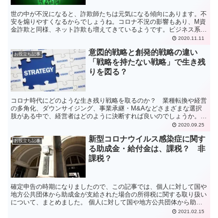
世の中が不況になると、詐欺師たちは元気になる傾向にあります。不
安を煽りやすくなるからでしょうね。コロナ不況の影響もあり、M資
金詐欺と同様、ネット詐欺も増えてきているようです。ビジネス系
YouTuberの経歴詐称もありましたから、よくよく注意が必要です
2020.11.11
ね。
意図的戦略と創発的戦略の違い
お役立ち記事
「戦略を持たない戦略」で生き残
りを図る？
コロナ時代にどのような生き残り戦略を取るのか？ 業種転換や経営
の多角化、ダウンサイジング、事業承継・M&Aなどさまざまな選択
肢がある中で、経営者はどのように決断すれば良いのでしょうか。意
図的戦略と創発的戦略の違いや、どちらが自社に合っているのかな
2020.09.25
ど、今回は経営に欠かせない「戦略」についてのお話です。
新型コロナウイルス感染症に関す
お役立ち記事
る助成金・給付金は、課税？ 非
課税？
確定申告の時期になりましたので、この記事では、個人に対して国や
地方公共団体から助成金が支給された場合の所得税に関する取り扱い
について、まとめました。 個人に対して国や地方公共団体から助成
金が支給された場合の取扱い 新型コロナウイルス感染症等...
2021.02.15