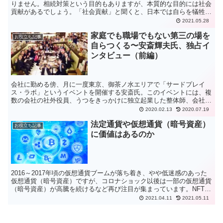
りません。相続対策という目的もありますが、本質的な目的には社会
貢献があるでしょう。「社会貢献」と聞くと、日本では自らを犠牲に
したり余暇で行うボランティアというイメージがまだまだ強...
2021.05.28
家庭でも職場でもない第三の場を
お役立ち記事
自らつくる〜安斎輝夫氏、独占イ
ンタビュー（前編）
会社に勤める傍、月に一度東京、御茶ノ水エリアで「サードプレイ
ス・ラボ」というイベントを開催する安斎氏。このイベントには、複
数の会社の社外役員、うつをきっかけに独立起業した整体師、会社に
勤めながら自分の得意分野で数々の講演に登壇している方など...
2020.02.13
2020.07.19
法定通貨や仮想通貨（暗号資産）
お役立ち記事
に価値はあるのか
2016～2017年頃の仮想通貨ブームが落ち着き、やや低迷感のあった
仮想通貨（暗号資産）ですが、コロナショック以後は一部の仮想通貨
（暗号資産）が高騰を続けるなど再び注目が集まっています。NFTや
Dapps、DeFiなどのブロックチェーントレ...
2021.04.11
2021.05.11