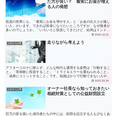
た方が良い？ 着実にお金が増え
る人の発想
投資の世界にも、「着実にお金を増やす人」と「お金の出入りが激し
い人」がいます。できれば前者になりたいところですが、なぜ後者が
多いのでしょうか。「いろいろと投資してきたけど、結局はトントン
か、マイナスかなぁ」とならないために持った方が良い投資哲学と
2020.10.21
は？
走りながら考えよう
お役立ち記事
アフターコロナに限らず、どんな時代も通用する姿勢は「行動するこ
と」「実体験に投資すること」「トライ＆エラーを重ねられること」
「成果にコミットすること」です。知識ばかりで行動できない人や行
動の遅い人は、何の成果も残せず、人から見切られてしまう...
2022.03.24
オーナー社長なら知っておきたい
お役立ち記事
相続対策としての公益財団設立
巨万の富を築いた成功者たちの中には、財団を設立する人も少なくあ