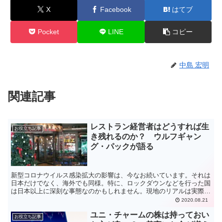
X
Facebook
はてブ
Pocket
LINE
コピー
中島 宏明
関連記事
レストラン経営者はどうすれば生
お役立ち記事
き残れるのか？ ウルフギャン
グ・パックが語る
新型コロナウイルス感染拡大の影響は、今なお続いています。それは
日本だけでなく、海外でも同様。特に、ロックダウンなどを行った国
は日本以上に深刻な事態なのかもしれません。現地のリアルは実際に
行ってみないとわかりませんが、今は渡航できる状況でもあ...
2020.08.21
ユニ・チャームの株は持っておい
お役立ち記事