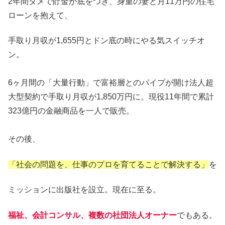
2年間ダメで貯金が底をつき、身重の妻と月11万円の住宅
ローンを抱えて、
手取り月収が1,655円とドン底の時にやる気スイッチオ
ン。
6ヶ月間の「大量行動」で富裕層とのパイプが開け法人超
大型契約で手取り月収が1,850万円に。現役11年間で累計
323億円の金融商品を一人で販売。
その後、
「社会の問題を、仕事のプロを育てることで解決する」
を
ミッションに出版社を設立。現在に至る。
福祉、会計コンサル、複数の社団法人オーナー
でもある。