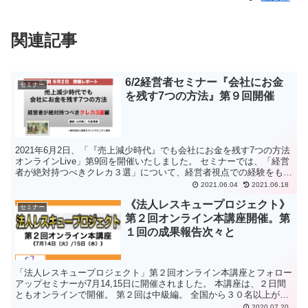
関連記事
6/2経営者セミナー『会社にお金
セミナー
を残す7つの方法』第９回開催
2021年6月2日、「『売上減少時代』でも会社にお金を残す7つの方法
オンラインLive」第9回を開催いたしました。 セミナーでは、「経営
者が絶対持つべきクレカ３選」について、経営者視点での経験をもと
に、具体的な対策について、お伝えしました。...
2021.06.04
2021.06.18
《法人レスキュープロジェクト》
セミナー
第２回オンライン本講座開催。第
１回の成果報告次々と
「法人レスキュープロジェクト」第２回オンライン本講座とフォロー
アップセミナーが7月14,15日に開催されました。 本講座は、２日間
ともオンラインで開催。 第２回は中級編。 全国から３０名以上がリ
アルタイムで講座に参加しました。 前回から、こ...
2020.07.20