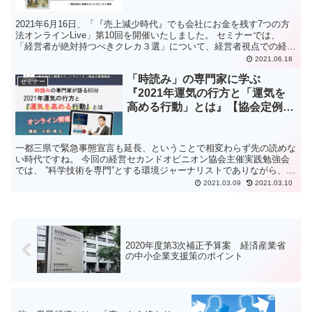
2021年6月16日、「『売上減少時代』でも会社にお金を残す7つの方
法オンラインLive」第10回を開催いたしました。 セミナーでは、
「経営者が絶対持つべきクレカ３選」について、経営者視点での経験
をもとに、具体的な対策について、お伝えしまし...
2021.06.18
「時読み」の専門家に学ぶ
セミナー
『2021年運気の行方と「運気を
高める行動」とは』【協会定例勉
強会2021年3月】
一都三県で緊急事態宣言も延長、ということで相変わらず先の読めな
い時代ですね。 今回の経営セカンドオピニオン協会主催実践勉強会
では、 ”科学技術を専門”とする環境ジャーナリストでありながら、
「時読み」の専門家、そして15万人を超えるファンを持...
2021.03.09
2021.03.10
2020年度第3次補正予算案 経済産業省
の中小企業支援策のポイント