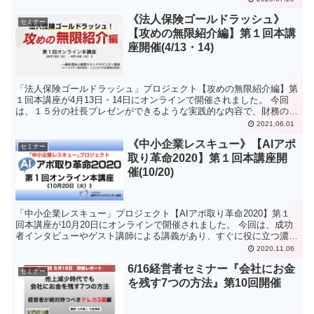
《法人保険ゴールドラッシュ》
セミナー
【攻めの無限紹介編】第１回本講
座開催(4/13・14)
「法人保険ゴールドラッシュ」プロジェクト【攻めの無限紹介編】第
１回本講座が4月13日・14日にオンラインで開催されました。 今回
は、１５分の社長プレゼンができるような実践的な内容で、財務の知
識もきちんと学べる充実した２日間でした。 プロジェ...
2021.06.01
《中小企業レスキュー》【AIアポ
セミナー
取り革命2020】第１回本講座開
催(10/20)
「中小企業レスキュー」プロジェクト【AIアポ取り革命2020】第１
回本講座が10月20日にオンラインで開催されました。 今回は、成功
者インタビューやゲスト講師による講義があり、すぐに役に立つ濃い
内容の講座となりました。 また、ロールプレイン...
2020.11.06
6/16経営者セミナー『会社にお金
セミナー
を残す7つの方法』第10回開催