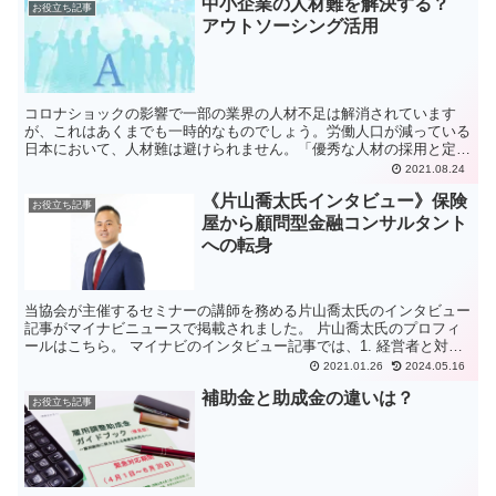
中小企業の人材難を解決する？
お役立ち記事
アウトソーシング活用
コロナショックの影響で一部の業界の人材不足は解消されています
が、これはあくまでも一時的なものでしょう。労働人口が減っている
日本において、人材難は避けられません。「優秀な人材の採用と定
着」であれば、なおさらです。では、中小企業はどのようにして...
2021.08.24
《片山喬太氏インタビュー》保険
お役立ち記事
屋から顧問型金融コンサルタント
への転身
当協会が主催するセミナーの講師を務める片山喬太氏のインタビュー
記事がマイナビニュースで掲載されました。 片山喬太氏のプロフィ
ールはこちら。 マイナビのインタビュー記事では、1. 経営者と対等
な立場になるために起業2. 顧問型金融コンサルタン...
2021.01.26
2024.05.16
補助金と助成金の違いは？
お役立ち記事