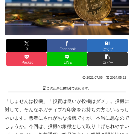
X
Facebook
はてブ
Pocket
LINE
コピー
2021.07.05
2024.05.22
この記事は
約3分
で読めます。
「しょせんは投機」「投資は良いが投機はダメ」。投機に
対して、そんなネガティブな印象をお持ちの方もいらっし
ゃいます。悪者にされがちな投機ですが、本当に悪なので
しょうか。今回は、投機の象徴として取り上げられやすい