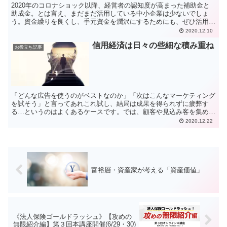
2020年のコロナショック以降、経営者の認知度が高まった補助金と
助成金。とは言え、まだまだ活用している中小企業は少ないでしょ
う。資金繰りを良くし、手元資金を潤沢にするためにも、ぜひ活用し
たいところです。今回は、補助金と助成金の違いについて解...
2020.12.10
信用経済は日々の些細な積み重ね
お役立ち記事
「どんな広告を使うのがベストなのか」「次はこんなマーケティング
を試そう」と言ってあれこれ試し、結局は成果を得られずに疲弊す
る…というのはよくあるケースです。では、顧客や見込み客を集める
ために、どのような施策をすれば良いのでしょうか。
2020.12.22
富裕層・資産家が考える「資産価値」
《法人保険ゴールドラッシュ》【攻めの
無限紹介編】第３回本講座開催(6/29・30)