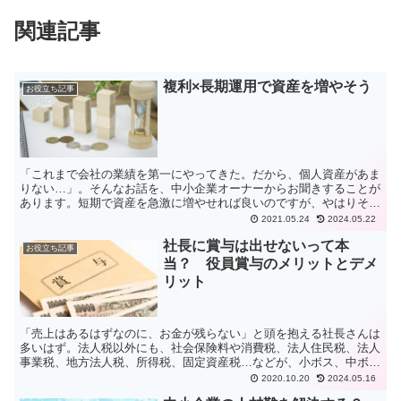
関連記事
複利×長期運用で資産を増やそう
お役立ち記事
「これまで会社の業績を第一にやってきた。だから、個人資産があま
りない…」。そんなお話を、中小企業オーナーからお聞きすることが
あります。短期で資産を急激に増やせれば良いのですが、やはりそれ
はギャンブル的。複利の力を使い、長期運用で増やしていく...
2021.05.24
2024.05.22
社長に賞与は出せないって本
お役立ち記事
当？ 役員賞与のメリットとデメ
リット
「売上はあるはずなのに、お金が残らない」と頭を抱える社長さんは
多いはず。法人税以外にも、社会保険料や消費税、法人住民税、法人
事業税、地方法人税、所得税、固定資産税…などが、小ボス、中ボ
ス、大ボス、ラスボスのようにそれぞれ存在しています。今回はその
2020.10.20
2024.05.16
中でも、社会保険料の削減方法に関してご紹介します。