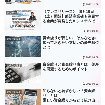
2020.11.09
《プレスリリース》【9月19日
セミナー
（土）開始】経済産業省も注目す
る企業が開発したAIシステムで廃
業・倒産の危機から企業を救う！
助成金・補助金の情報提供をする
2020.09.15
AIシステムのオンラインセミナー
資金繰りが苦しい…そんなときに
を開催
お役立ち記事
知っておきたい支払いの優先順位
とは
2020.09.09
資金繰りと資金繰り表とは 倒産
お役立ち記事
を回避するためのポイント
2020.09.01
知らないと恥ずかしい「資金繰
お役立ち記事
り」とは
厳しい資金繰りからどう抜け出
す？