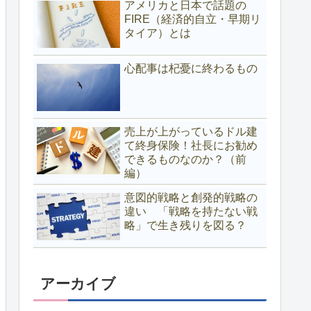
アメリカと日本で話題の
FIRE（経済的自立・早期リ
タイア）とは
心配事は杞憂に終わるもの
売上が上がっているドル建
て終身保険！社長にお勧め
できるものなのか？（前
編）
意図的戦略と創発的戦略の
違い 「戦略を持たない戦
略」で生き残りを図る？
アーカイブ